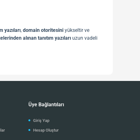
m yazıları
,
domain otoritesini
yükseltir ve
itelerinden alınan tanıtım yazıları
uzun vadeli
ink
ler, arama motorları için güven sinyali
ım yazıları
, sitenize yönlendirme trafiği sağlar
Üye Bağlantıları
Giriş Yap
lar
Hesap Oluştur
an da önemlidir. Saygın dizi platformlarında yer