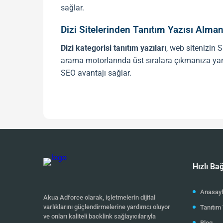
sağlar.
Dizi Sitelerinden Tanıtım Yazısı Alman
Dizi kategorisi tanıtım yazıları
, web sitenizin
S
arama motorlarında üst sıralara çıkmanıza yardı
SEO avantajı sağlar.
Yüksek Kaliteli Backlinkler
Dizi sitelerinden tanıtım yazısı almak
, güvenil
oluşturur ve sitenizin
SEO
performansını güçlen
Organik Trafiğe Katkı
Popüler dizi sitelerinde yayımlanan
tanıtım yaz
Hızlı Bağ
ve arama sonuçlarındaki görünürlüğünüzü artır
Anasay
Dizi Tanıtım Yazıları ile Marka veya Y
Akua Adforce olarak, işletmelerin dijital
varlıklarını güçlendirmelerine yardımcı oluyor
Tanıtım 
Dizi sitelerinden alınan tanıtım yazıları
, yalnı
ve onları kaliteli backlink sağlayıcılarıyla
Blog