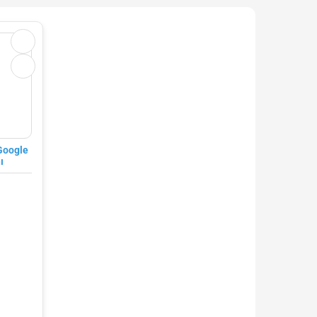
Google
ı