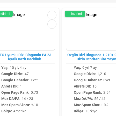
ndirimli
İndirimli
EO Uyumlu Dizi Blogunda PA 23
Özgün Dizi Blogunda 1.210+ 
İçerik Bazlı Backlink
Dizin Otoriter Site Yayın
Yaş:
10 yıl, 4 ay
Yaş:
9 yıl, 7 ay
Google Dizin:
47
Google Dizin:
1,210
Google Haberler:
Evet
Google Haberler:
Evet
Ahrefs DR:
1
Ahrefs DR:
16
Open Page Rank:
0.73
Open Page Rank:
2.54
Moz DA/PA:
14 / 23
Moz DA/PA:
56 / 41
Moz Spam Skoru:
%10
Moz Spam Skoru:
%2
Bölge:
Amerika
Bölge:
Türkiye