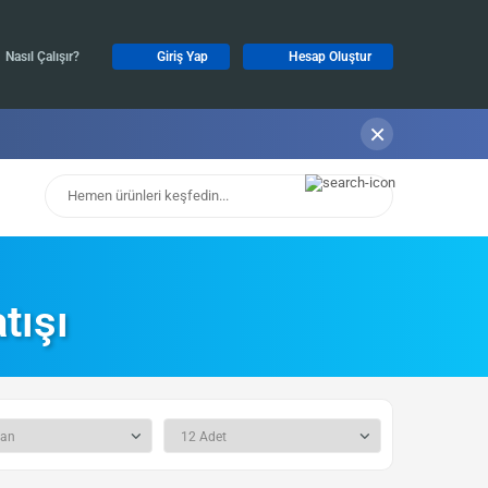
Nasıl Çalışır?
Giriş Yap
Hesap Oluştur
×
tışı