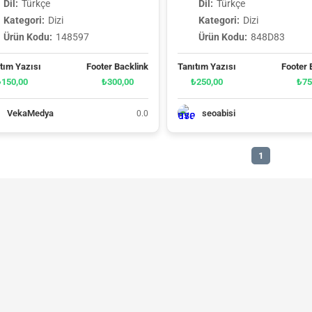
Dil:
Türkçe
Dil:
Türkçe
Kategori:
Dizi
Kategori:
Dizi
Ürün Kodu:
148597
Ürün Kodu:
848D83
tım Yazısı
Footer Backlink
Tanıtım Yazısı
Footer 
₺150,00
₺300,00
₺250,00
₺75
VekaMedya
seoabisi
0.0
1