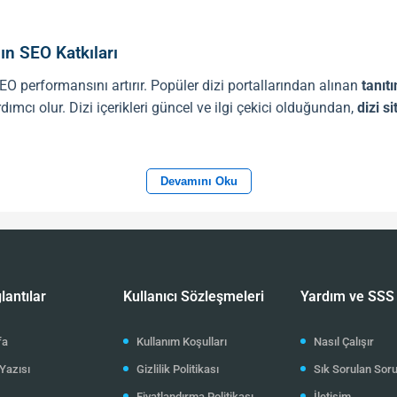
ın SEO Katkıları
EO
performansını artırır. Popüler dizi portallarından alınan
tanıtı
mcı olur. Dizi içerikleri güncel ve ilgi çekici olduğundan,
dizi s
Devamını Oku
ir ve otoriter platformlardan
backlink
edinmenizi sağlar. Bu
backl
dirir.
ıları
, Google tarafından hızla dizine eklenir.
Dizi kategorisi tanıt
lantılar
Kullanıcı Sözleşmeleri
Yardım ve SSS
ır.
fa
Kullanım Koşulları
Nasıl Çalışır
ayın Platformu Otoritesini Artırmak
Yazısı
Gizlilik Politikası
Sık Sorulan Soru
zca
SEO
için değil, marka veya yayın platformu bilinirliği açısınd
Fiyatlandırma Politikası
İletişim