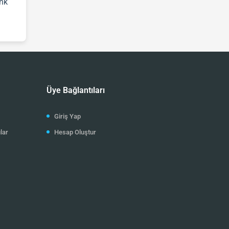
nk
Üye Bağlantıları
Giriş Yap
lar
Hesap Oluştur