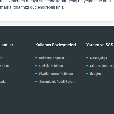
a, dizinlerden medya sitelerine kadar geniş bir yelpazede
backli
rka itibarınızı güçlendirebilirsiniz.
lantılar
Kullanıcı Sözleşmeleri
Yardım ve SSS
fa
Kullanım Koşulları
Nasıl Çalışır
Yazısı
Gizlilik Politikası
Sık Sorulan Soru
Fiyatlandırma Politikası
İletişim
ızda
Sorumluluk Reddi Beyanı