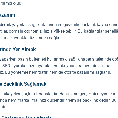
rdımcı olur.
azanımı
ademik yayınlar, sağlık alanında en güvenilir
backlink
kaynaklarıdı
ılar, domain otoritenizi hızla yükseltebilir. Bu bağlantılar genelli
ferans kaynaklar üzerinden sağlanır.
lerinde Yer Almak
yaparken basın bültenleri kullanmak, sağlık haber sitelerinde do
ni
SEO
uyumlu hazırlayarak hem okuyuculara hem de arama
iniz. Bu yöntemle hem trafik hem de otorite kazanımı sağlanır.
ile Backlink Sağlamak
hikayeleri güçlü referanslardır. Hastaların gerçek deneyimlerini
dığında hem marka imajınızı güçlendirir hem de
backlink
getirir. Bu
bilir.