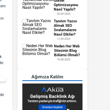
Görsel
Optimizasyonu
 hem
Nasıl Yapılır?
.
02.09.2025
ın
Tanıtım Yazısı
Almak SEO
Sıralamalarını
Nasıl Etkiler?
11.09.2025
Neden Her Web
Sitesinin Blog
Bölümü Olmalı?
k
16.08.2025
de
Ağımıza Katılın
rde