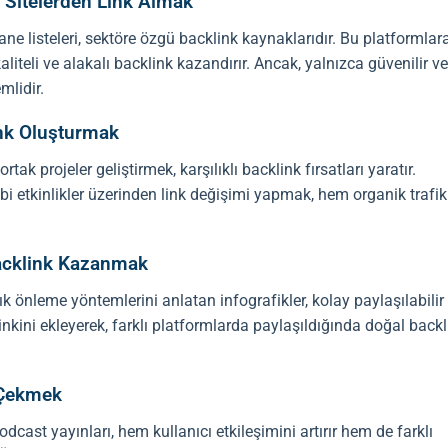
 Sitelerden Link Almak
tane listeleri, sektöre özgü
backlink
kaynaklarıdır. Bu platformlar
liteli ve alakalı
backlink
kazandırır. Ancak, yalnızca güvenilir ve
lidir.
link Oluşturmak
rtak projeler geliştirmek, karşılıklı
backlink
fırsatları yaratır.
ibi etkinlikler üzerinden link değişimi yapmak, hem organik trafik
 Backlink Kazanmak
alık önleme yöntemlerini anlatan infografikler, kolay paylaşılabilir
n linkini ekleyerek, farklı platformlarda paylaşıldığında doğal
backl
 Çekmek
cast yayınları, hem kullanıcı etkileşimini artırır hem de farklı