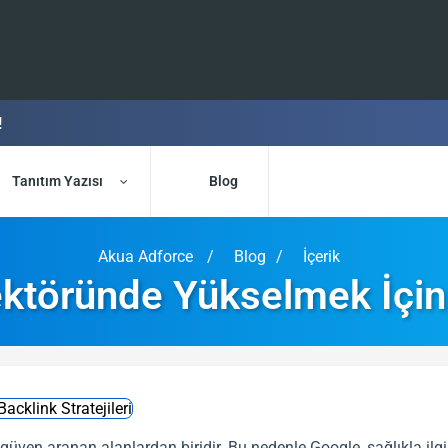
!
Tanıtım Yazısı
Blog
Akua Adforce
Blog
İçerik
ktöründe Yükselmek İçin B
k güven aranan alanlardan biridir. Bu nedenle Google, sağlıkla ilgil