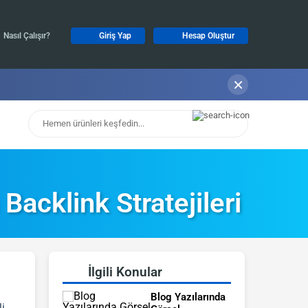
Nasıl Çalışır?
Giriş Yap
Hesap Oluştur
×
acklink Stratejileri
İlgili Konular
Blog Yazılarında
i