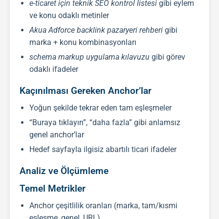
e-ticaret için teknik SEO kontrol listesi
gibi eylem
ve konu odaklı metinler
Akua Adforce backlink pazaryeri rehberi
gibi
marka + konu kombinasyonları
schema markup uygulama kılavuzu
gibi görev
odaklı ifadeler
Kaçınılması Gereken Anchor’lar
Yoğun şekilde tekrar eden tam eşleşmeler
“Buraya tıklayın”, “daha fazla” gibi anlamsız
genel anchor’lar
Hedef sayfayla ilgisiz abartılı ticari ifadeler
Analiz ve Ölçümleme
Temel Metrikler
Anchor çeşitlilik oranları (marka, tam/kısmi
eşleşme, genel, URL)