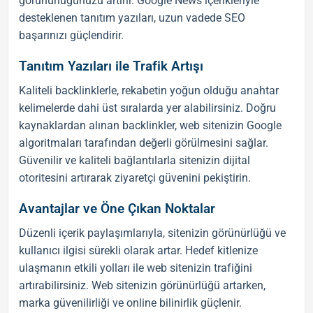
görünürlüğünüzü artırır.
Google News
içerikleriyle
desteklenen
tanıtım yazıları
, uzun vadede
SEO
başarınızı güçlendirir.
Tanıtım Yazıları ile Trafik Artışı
Kaliteli
backlink
lerle, rekabetin yoğun olduğu anahtar
kelimelerde dahi üst sıralarda yer alabilirsiniz. Doğru
kaynaklardan alınan
backlink
ler, web sitenizin Google
algoritmaları tarafından değerli görülmesini sağlar.
Güvenilir ve kaliteli bağlantılarla sitenizin dijital
otoritesini artırarak ziyaretçi güvenini pekiştirin.
Avantajlar ve Öne Çıkan Noktalar
Düzenli içerik paylaşımlarıyla, sitenizin görünürlüğü ve
kullanıcı ilgisi sürekli olarak artar. Hedef kitlenize
ulaşmanın etkili yolları ile web sitenizin trafiğini
artırabilirsiniz. Web sitenizin görünürlüğü artarken,
marka güvenilirliği ve online bilinirlik güçlenir.