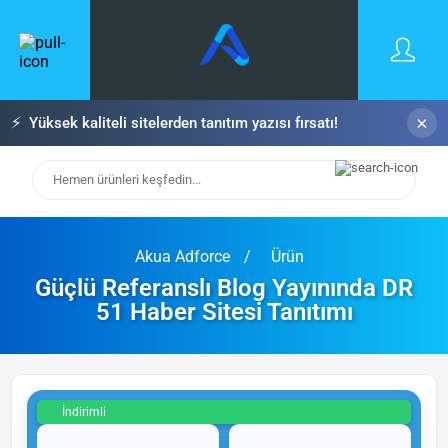
×
⚡
Yüksek kaliteli sitelerden tanıtım yazısı fırsatı!
Akua Adforce
Ürün
Güçlü Referanslı Blog Yayınında DR
51 Haber Sitesi Tanıtımı
İndirimli