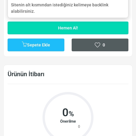
Sitenin alt kısmından istediğiniz kelimeye backlink
alabilirsiniz.
Hemen Al!
Sepete Ekle
0
Ürünün İtibarı
0
%
Önerilme
0