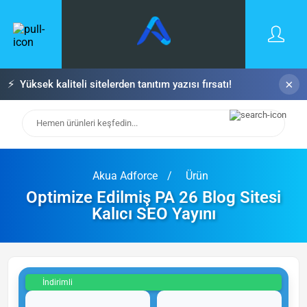
×
⚡
Yüksek kaliteli sitelerden tanıtım yazısı fırsatı!
Akua Adforce
Ürün
Optimize Edilmiş PA 26 Blog Sitesi
Kalıcı SEO Yayını
İndirimli