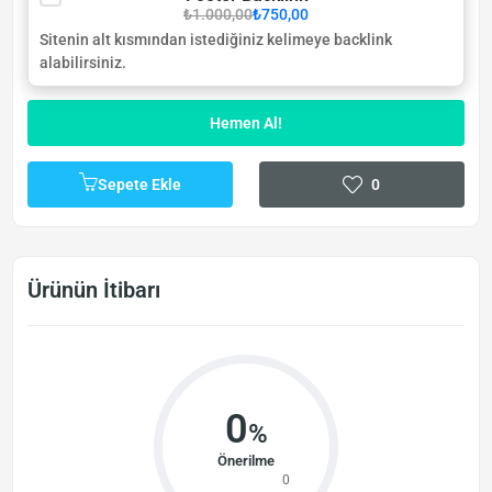
₺1.000,00
₺750,00
Sitenin alt kısmından istediğiniz kelimeye backlink
alabilirsiniz.
Hemen Al!
Sepete Ekle
0
Ürünün İtibarı
0
%
Önerilme
0