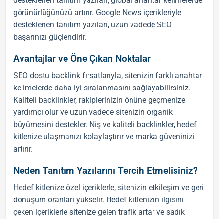
desteklenen
tanıtım yazıları
, global anahtar kelimelerde
görünürlüğünüzü artırır.
Google News
içerikleriyle
desteklenen
tanıtım yazıları
, uzun vadede
SEO
başarınızı güçlendirir.
Avantajlar ve Öne Çıkan Noktalar
SEO
dostu
backlink
fırsatlarıyla, sitenizin farklı anahtar
kelimelerde daha iyi sıralanmasını sağlayabilirsiniz.
Kaliteli
backlink
ler, rakiplerinizin önüne geçmenize
yardımcı olur ve uzun vadede sitenizin organik
büyümesini destekler. Niş ve kaliteli
backlink
ler, hedef
kitlenize ulaşmanızı kolaylaştırır ve marka güveninizi
artırır.
Neden Tanıtım Yazılarını Tercih Etmelisiniz?
Hedef kitlenize özel içeriklerle, sitenizin etkileşim ve geri
dönüşüm oranları yükselir. Hedef kitlenizin ilgisini
çeken içeriklerle sitenize gelen trafik artar ve sadık