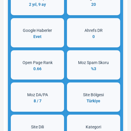
2 yıl, 9 ay
20
Google Haberler
Ahrefs DR
Evet
0
Open Page Rank
Moz Spam Skoru
0.66
%3
Moz DA/PA
Site Bölgesi
8 / 7
Türkiye
Site Dili
Kategori