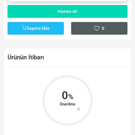
Hemen Al!
Sepete Ekle
0
Ürünün İtibarı
0
%
Önerilme
0