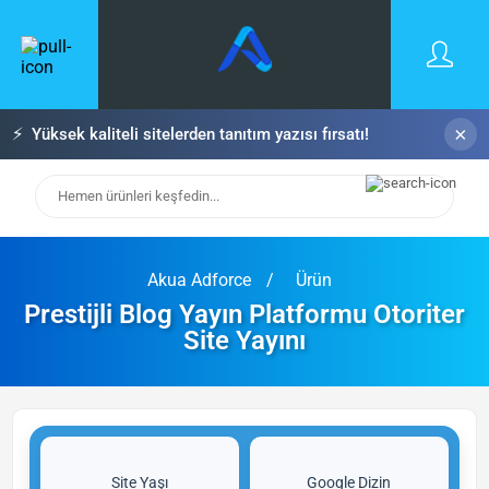
×
⚡
Yüksek kaliteli sitelerden tanıtım yazısı fırsatı!
Akua Adforce
Ürün
Prestijli Blog Yayın Platformu Otoriter
Site Yayını
Site Yaşı
Google Dizin