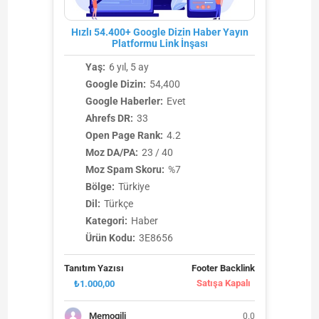
Hızlı 54.400+ Google Dizin Haber Yayın
Platformu Link İnşası
Yaş:
6 yıl, 5 ay
Google Dizin:
54,400
Google Haberler:
Evet
Ahrefs DR:
33
Open Page Rank:
4.2
Moz DA/PA:
23 / 40
Moz Spam Skoru:
%7
Bölge:
Türkiye
Dil:
Türkçe
Kategori:
Haber
Ürün Kodu:
3E8656
Tanıtım Yazısı
Footer Backlink
Satışa Kapalı
₺1.000,00
Memogili
0.0