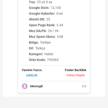
Yaş:
23 yıl, 6 ay
Google Dizin:
12,100
Google Haberler:
Evet
Ahrefs DR:
25
Open Page Rank:
3.44
Moz DA/PA:
26 / 39
Moz Spam Skoru:
%38
Bölge:
Türkiye
Dil:
Türkçe
Kategori:
Haber
Ürün Kodu:
795365
Tanıtım Yazısı
Footer Backlink
Satışa Kapalı
₺800,00
Memogili
0.0