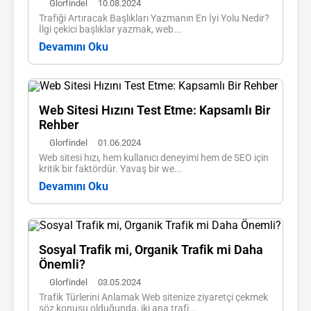
Glorfindel
10.08.2024
Trafiği Artıracak Başlıkları Yazmanın En İyi Yolu Nedir?
İlgi çekici başlıklar yazmak, web...
Devamını Oku
Web Sitesi Hızını Test Etme: Kapsamlı Bir
Rehber
Glorfindel
01.06.2024
Web sitesi hızı, hem kullanıcı deneyimi hem de SEO için
kritik bir faktördür. Yavaş bir we...
Devamını Oku
Sosyal Trafik mi, Organik Trafik mi Daha
Önemli?
Glorfindel
03.05.2024
Trafik Türlerini Anlamak Web sitenize ziyaretçi çekmek
söz konusu olduğunda, iki ana trafi...