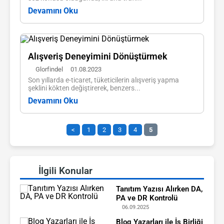
Devamını Oku
Alışveriş Deneyimini Dönüştürmek
Glorfindel
01.08.2023
Son yıllarda e-ticaret, tüketicilerin alışveriş yapma
şeklini kökten değiştirerek, benzers...
Devamını Oku
<
1
2
3
4
5
İlgili Konular
Tanıtım Yazısı Alırken DA,
PA ve DR Kontrolü
06.09.2025
Blog Yazarları ile İş Birliği